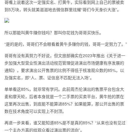
哥嘴上说着这次一定强实名、打黄牛，实际看到网上自己的票被卖
到5万块，转头就美滋滋地去微信群里炫耀“哥们今天身价大涨”。
所以那能叫黄牛赚你钱吗？那叫你花钱为哥哥买快乐。
“是的是的，哥哥们不会眼看着黄牛多赚你的钱，哥哥一定努力了。”
哥哥有没有真努力不好说，但文旅部确实在2023年推出《关于进一
步加强大型营业性演出活动规范管理促进演出市场健康有序发展的
通知》，要求演出公开售票的比例不得低于核准观众数的85%，以
及强实名，即“人、票、证信息不匹配无法入场”。
单单看这85%，就非常有学问。此前周杰伦演出的售票平台包含大
麦和摩天轮，后者本身就是一个二手票的买卖平台，黄牛抢的票在
这里再次出售，到底能不能算进85%？如果能算，那公开出售的票
数在技术角度可以实现上不封顶。
再退一步来看，谁又能知道85%是不是真的85%？“从来也没有见过
一个主办方真的给观众看过演出票的流向”。