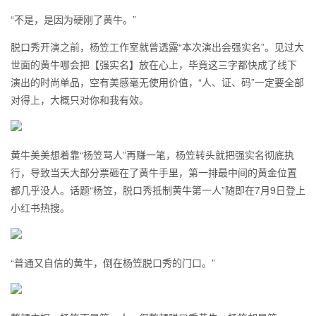
“不是，是因为硬刚了黄牛。”
脱口秀开演之前，杨笠工作室就曾透露“本次演出会强实名”。见过大
世面的黄牛哪会把【强实名】放在心上，毕竟这三字都快成了线下
演出的时尚单品，空有美感毫无使用价值，“人、证、码”一定要全部
对得上，大概只对你和我有效。
黄牛美美想着靠“杨笠骂人”再赚一笔，杨笠转头就把强实名彻底执
行，导致当天大部分票砸在了黄牛手里，第一排最中间的黄金位置
都几乎没人。话题“杨笠，脱口秀抵制黄牛第一人”随即在7月9日登上
小红书热搜。
“普通又自信的黄牛，倒在杨笠脱口秀的门口。”