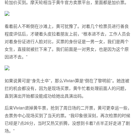
轮加价买到。摩天轮相当于黄牛官方卖票平台，里面都是加价票。
看着前人不断倒在沙滩上，黄可犹豫了。对着几个检票员进行善良
程度评估后，才硬着头皮拉着朋友上前，“根本进不去，工作人员会
对着身份证进行人脸对比，买票的身份证是一男一女，我们是两个
女生，直接就被拦下来了。我们前面是一对男女，也是因为这个原
因进不去。”
如果说黄可是“身先士卒”，那么Vivian算是“倒在了黎明前”。她连被
拦的机会都没有，因为是现场买票，黄牛忙着处理前面人的问题，
直到演出开始都没能成功给她出具演出码。
后来Vivian退掉黄牛票，抢到了周日场的二开票，黄可更幸运一些，
去票务中心现场买到了当天的票。“我印象很深刻，再次检票的时候
已经是7点26分，当时又热又折腾，没想到卡着7点半正好走进了剧
场。”