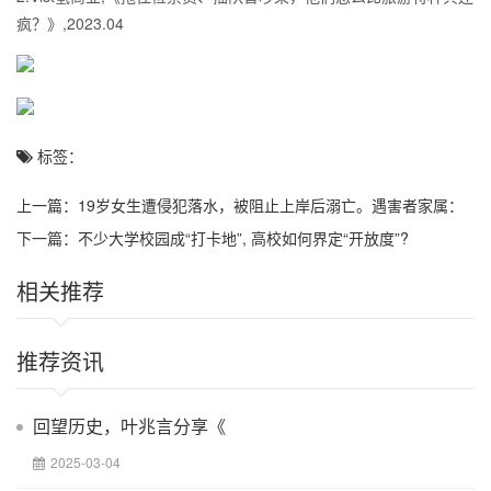
疯？》,2023.04
标签：
上一篇：
19岁女生遭侵犯落水，被阻止上岸后溺亡。遇害者家属：
有人疑似用凶手账号辱骂自己
下一篇：
不少大学校园成“打卡地”, 高校如何界定“开放度”?
相关推荐
推荐资讯
回望历史，叶兆言分享《
2025-03-04