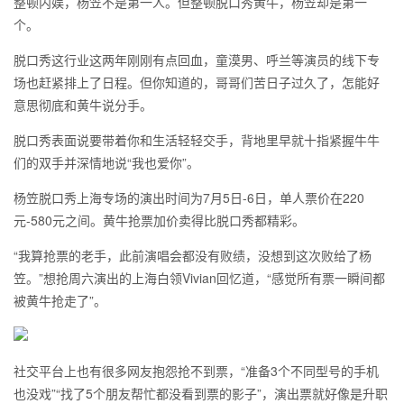
整顿内娱，杨笠不是第一人。但整顿脱口秀黄牛，杨笠却是第一
个。
脱口秀这行业这两年刚刚有点回血，童漠男、呼兰等演员的线下专
场也赶紧排上了日程。但你知道的，哥哥们苦日子过久了，怎能好
意思彻底和黄牛说分手。
脱口秀表面说要带着你和生活轻轻交手，背地里早就十指紧握牛牛
们的双手并深情地说“我也爱你”。
杨笠脱口秀上海专场的演出时间为7月5日-6日，单人票价在220
元-580元之间。黄牛抢票加价卖得比脱口秀都精彩。
“我算抢票的老手，此前演唱会都没有败绩，没想到这次败给了杨
笠。”想抢周六演出的上海白领Vivian回忆道，“感觉所有票一瞬间都
被黄牛抢走了”。
社交平台上也有很多网友抱怨抢不到票，“准备3个不同型号的手机
也没戏”“找了5个朋友帮忙都没看到票的影子”，演出票就好像是升职