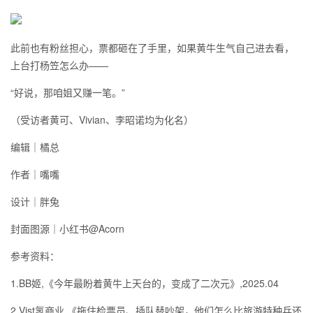
此前也有粉丝担心，票都砸在了手里，如果黄牛生气自己进去看，
上台打杨笠怎么办——
“好说，那咱姐又赚一笔。”
（受访者黄可、Vivian、李昭诺均为化名）
编辑｜橘总
作者｜嘴嘴
设计｜胖兔
封面图源｜小红书@Acorn
参考资料：
1.BB姬,《今年最盼着黄牛上天台的，变成了二次元》,2025.04
2.Vist氢商业,《拖住检票员、插队替吵架，他们怎么比旅游特种兵还