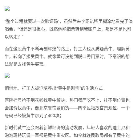
“整个过程就要过一次验证码”，虽然后来李昭诺稀里糊涂地看完了演
唱会，“但还是很担心，既然他能把票转到我账户上，那是不是也可
以转走？”
而在这股黄牛不断再创辉煌的路上，打工人也从质疑黄牛、理解黄
牛，转向了接受黄牛。就像黄可没抢到脱口秀门票时，下意识的想
法就是去找黄牛买票。
悄悄地，打工人被迫培养出“黄牛是刚需”的生活方式。
医院挂号抢不到花钱找黄牛解决，热门餐厅吃不上、排不到位置也
会加价找黄牛，像北京餐饮紧俏货——四季民福故宫景观位，一个
号码已经被黄牛炒到了400块；
新时代黄牛还会跟着新鲜经济的流动发展，年轻人喜欢的迪士尼和
泡泡玛特玩偶一直都是黄牛重灾区。如今就连民政局都有了黄牛的