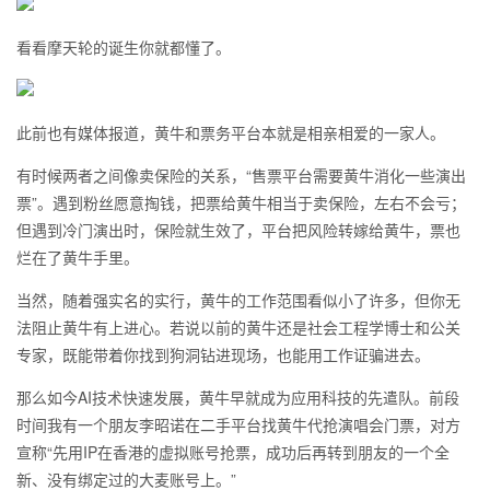
看看摩天轮的诞生你就都懂了。
此前也有媒体报道，黄牛和票务平台本就是相亲相爱的一家人。
有时候两者之间像卖保险的关系，“售票平台需要黄牛消化一些演出
票”。遇到粉丝愿意掏钱，把票给黄牛相当于卖保险，左右不会亏；
但遇到冷门演出时，保险就生效了，平台把风险转嫁给黄牛，票也
烂在了黄牛手里。
当然，随着强实名的实行，黄牛的工作范围看似小了许多，但你无
法阻止黄牛有上进心。若说以前的黄牛还是社会工程学博士和公关
专家，既能带着你找到狗洞钻进现场，也能用工作证骗进去。
那么如今AI技术快速发展，黄牛早就成为应用科技的先遣队。前段
时间我有一个朋友李昭诺在二手平台找黄牛代抢演唱会门票，对方
宣称“先用IP在香港的虚拟账号抢票，成功后再转到朋友的一个全
新、没有绑定过的大麦账号上。”