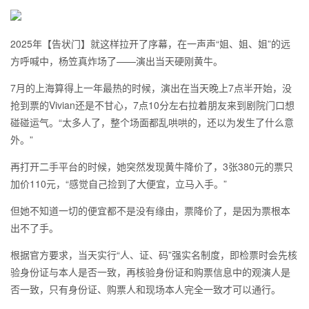
2025年【告状门】就这样拉开了序幕，在一声声“姐、姐、姐”的远
方呼喊中，杨笠真炸场了——演出当天硬刚黄牛。
7月的上海算得上一年最热的时候，演出在当天晚上7点半开始，没
抢到票的Vivian还是不甘心，7点10分左右拉着朋友来到剧院门口想
碰碰运气。“太多人了，整个场面都乱哄哄的，还以为发生了什么意
外。”
再打开二手平台的时候，她突然发现黄牛降价了，3张380元的票只
加价110元，“感觉自己捡到了大便宜，立马入手。”
但她不知道一切的便宜都不是没有缘由，票降价了，是因为票根本
出不了手。
根据官方要求，当天实行“人、证、码”强实名制度，即检票时会先核
验身份证与本人是否一致，再核验身份证和购票信息中的观演人是
否一致，只有身份证、购票人和现场本人完全一致才可以通行。