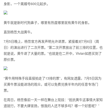
身影，一个离婚号600元起步。
黄牛就是新时代狗鼻子，哪里有热度哪里就有黄牛的身影。
直到杨笠大战黄牛。
7月5日晚上，杨笠官方再发声明允许退票，紧接着对7月6日（周
日）的演出进行了二次开票。“第二次开票放出了前三排的位置，也
就是说，黄牛退了大量的票。”也就是在二开中，Vivian如愿买到了
原价票。
“黄牛用特殊手段直接拍走了13排的票”，有网友透露，7月5日因为
买黄牛票没能进场的观众，或可以免费兑换半年内的任意专场门
票。
在周日，杨笠像前一天一样在舞台上现挂：“抵抗黄牛这事情大家知
道就行，不要大肆宣扬，恨我的人还不够多吗？哪一个好惹呢？”