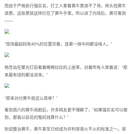
而由于严格执行强实名，打工人拿着黄牛票进不了场，转头找黄牛
退票，这些票就这样烂在了黄牛手里。所以进了内场后，黄可看到
——
“现场最起码有40%的位置空着，连第一排中间都没啥人。”
杨笠站在聚光灯前看着稀稀拉拉的上座率，对着所有人笑着说：“原
来最有钱的都没进来。”
“原来对付黄牛就这么简单？”
看到周六的黄牛闹剧后，许多网友更不理解了，“如果强实名可以做
到，那我以前花的冤枉钱算什么？”
别说整治黄牛，黄牛甚至已经成为评判哥哥火不火的标准之一。哥