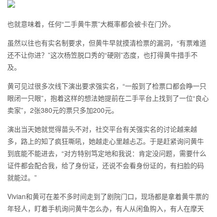
也就意味着，任何“二手黄牛票”大概率都会被卡在门外。
虽然以往也有实名制要求，但黄牛早就摸清检票的漏洞，“有票难道
还不让你进？”这次杨笠脱口秀的“硬刚”态度，也打得黄牛措手不
及。
黄可见过很多次线下演出要求强实名，“一般到了检票口都会睁一只
眼闭一只眼”，抱着这样的想法她提前在二手平台上找到了一位“良心
卖家”，2张380元的票只多加200元。
演出当天她就觉得苗头不对，社交平台有关强实名的讨论越来越
多，路上的知了疯狂嘶吼，她越走心里越忐忑。于是赶紧询问黄牛
到底能不能进去，“对方特别笃定地和我说：肯定没问题，需要什么
证件都会配合我，给了身份证，还说不会看身份证的，有扫脸的码
就能过。”
Vivian和黄可在差不多时间走到了剧院门口，现场都是拿着黄牛票的
年轻人，盯着手机询问黄牛怎么办，有人从闲鱼购入，有人在摩天