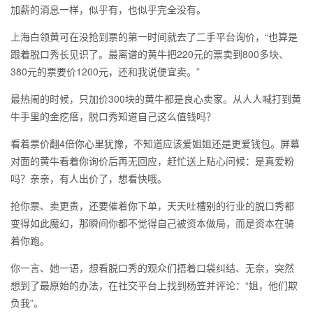
加薪的消息一样，似乎有，也似乎完全没有。
上海白领黄可在没抢到票的第一时间就去了二手平台询价，“也算是
跟着脱口秀长见识了。最离谱的黄牛把220元的票卖到800多块、
380元的票要价1200元，还和我说便宜卖。”
最热闹的时候，只加价300块的黄牛都是良心卖家。从人人喊打到黄
牛手里的金疙瘩，脱口秀知道自己这么值钱吗？
看着票价翻4倍你心里犹豫，不知道应该爱姐姐还是更爱钱包。屏幕
对面的黄牛看着你询价后再无回应，赶忙送上贴心问候：是真爱粉
吗？亲亲，有人出价了，想看快哦。
抢你票、卖更贵，还要催着你下单，天天吐槽别的行业的脱口秀都
变得如此魔幻，那瞬间你都不觉得自己被资本做局，而是资本在骑
着你跑。
你一言、她一语，想看脱口秀的观众们捂着口袋纠结、无奈，突然
想到了最原始的办法，在社交平台上找到杨笠并评论：“姐，他们欺
负我”。