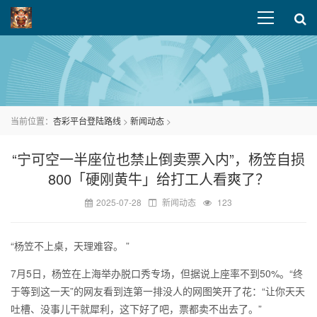
当前位置：
杏彩平台登陆路线
>
新闻动态
>
“宁可空一半座位也禁止倒卖票入内”，杨笠自损
800「硬刚黄牛」给打工人看爽了？
2025-07-28
新闻动态
123
“杨笠不上桌，天理难容。 ”
7月5日，杨笠在上海举办脱口秀专场，但据说上座率不到50%。“终
于等到这一天”的网友看到连第一排没人的网图笑开了花：“让你天天
吐槽、没事儿干就犀利，这下好了吧，票都卖不出去了。”