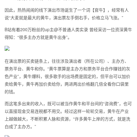
因此，热热闹闹的线下演出市场诞生了一个词【官牛】，经常有人
说“大麦就是最大的黄牛，演出票左手倒右手，价格立马飞涨。”
B站有着200万粉丝的up主@不普通人类实录 曾经采访一位资深黄牛
得知：“很多主办方就是黄牛出身”。
在演出票的买卖链条上，往往涉及演出者（所在公司）、主办方、
票务平台、黄牛和你。“黄牛票算是主办方和票务平台合作赚钱的灰
色产业”，黄牛爆料，很多歌手的出场费是固定的，但平台可以加价
卖给黄牛，黄牛再加价卖给你，两进两出价格翻几倍全看你口袋里
的钱。
而这笔多出来的收入，既可以被当作黄牛和平台间的“咨询费”，也可
以直接现金交易连税都不用交。经过这样一轮轮交易，黄牛在产业
上越做越大，不断积累人脉和资源，“许多黄牛上岸的方式，就是洗
白成了主办方。”